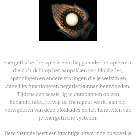
Energetische therapie is een diepgaande therapievorm
die zich richt op het aanpakken van blokkades,
spanningen en andere storingen die je welzijn en
dagelijks functioneren negatief kunnen beïnvloeden.
Tijdens een sessie lig je ontspannen op een
behandeltafel, terwijl de therapeut werkt aan het
verwijderen van deze blokkades en het herstellen van
je energetische systeem.
Deze therapie heeft een krachtige uitwerking op zowel je