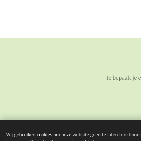
Je bepaalt je
Wij gebruiken cookies om onze website goed te laten functioner
Locatie: Orion - Lepelstraat 200